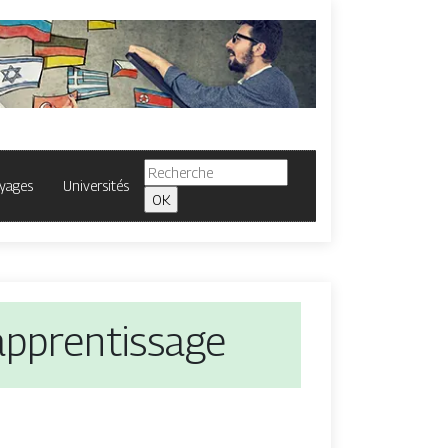
yages
Universités
 apprentissage