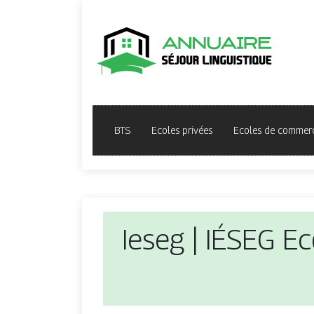
BTS
Ecoles privées
Ecoles de commer
Ieseg | IÉSEG E