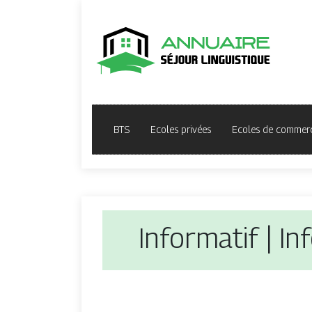
BTS
Ecoles privées
Ecoles de commer
Informatif | In